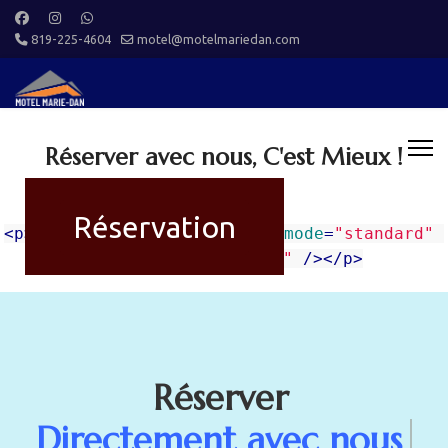
819-225-4604
motel@motelmariedan.com
Réserver avec nous, C'est Mieux !
Réservation
<p>
<
cb-immersive-experience
mode
=
"standard"
property-code
=
"
"
 />
</p>
u5EdEm
Réserver
Directement avec nous