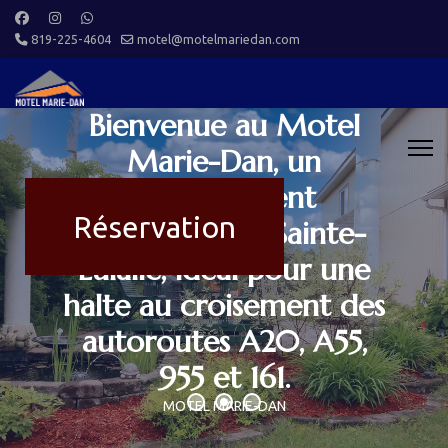
819-225-4604
motel@motelmariedan.com
Bienvenue au Motel
Marie-Dan, un
hébergement
Réservation
confortable à Sainte-
Eulalie, idéal pour une
halte au croisement des
autoroutes A20, A55,
955 et 161.
MOTEL MARIE-DAN